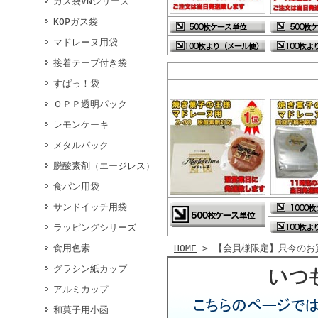
ガス袋VNシリーズ
KOPガス袋
マドレーヌ用袋
接着テープ付き袋
すぱっ！袋
ＯＰＰ透明パック
レモンケーキ
メタルパック
脱酸素剤（エージレス）
食パン用袋
サンドイッチ用袋
ラッピングシリーズ
食用色素
HOME
> 【会員様限定】只今のお
グラシン紙カップ
アルミカップ
和菓子用小函