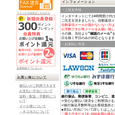
インフォメーション
・ご注文方法
ファックス注文はこちらから
インターネットにて24時間受け付
ご注文を頂きましたら、自動返信メ
自動返信メールが届かないない方は
お手数ですが再メールをお願い致し
その後、当社より
“確認のメール”
日を除く平日のみの対応となります
・お支払い方法
会員登録でプレゼント
お買い物について
後払いがご利用できます
お支払い方法について
銀行振込、郵便振替、コンビニ、楽
送料・配送・手数料につ
※安心な後払い決済をご利用頂ける
いて
※銀行振込手数料等はお客様負担と
メール便について
◆支払い方法について詳しくは
こち
・ネコポスについて
ご購入代金が￥10,000未満の場合