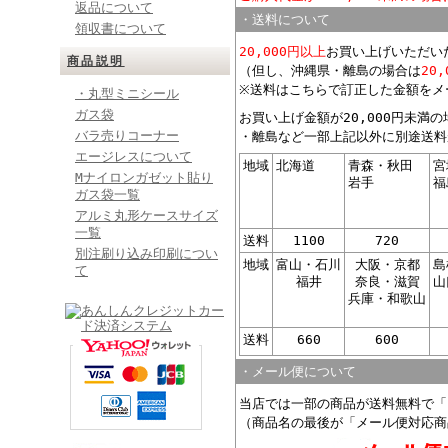
返品について
・送料について
領収書について
20,000円以上
お買い上げいただい
商品説明
（但し、沖縄県・離島の場合は
20
※送料はこちらで訂正した金額をメ
・丸型ミニシール
ガス袋
お買い上げ金額が20,000円未満
バラ売りコーナー
・離島など一部上記以外に別途送料
エージレスについて
地域
北海道
青森・秋田
宮
Mナイロンガゼット貼り
岩手
福
ガス袋一覧
アルミ丸形ケースサイズ
一覧
送料
1100
720
別注刷り込み印刷につい
地域
富山・石川
大阪・京都
島
て
福井
奈良・滋賀
山
兵庫・和歌山
送料
660
600
・メール便について
当店では一部の商品が送料無料で「
（商品名の最後が「メール便対応商