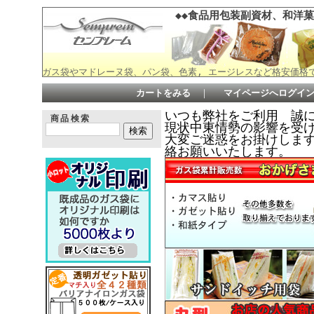
◆◆食品用包装副資材、和洋菓
ガス袋やマドレーヌ袋、パン袋、色素, エージレスなど格安価格
カートをみる
｜
マイページへログイ
いつも弊社をご利用 誠
商品検索
現状中東情勢の影響を受
大変ご迷惑をお掛けしますが何
絡お願いいたします。