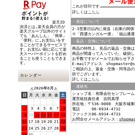
これが目印です
詳しくは
こちら
・発送について
楽天ID
決済とは,楽天会員の方が
2-3営業日以内に発送（在庫の関
楽天グループ以外のサイト
※「西濃カンガルー便」「福山通運
でも「あんしん」「簡単」
「便利」に,お支払いをす
・返品・交換について
ることができるサービスで
商品の特性上、良品の返品・交換は
す。お支払い額に応じて楽
商品が間違って入っていた、破損し
天スーパーポイントを貯め
ることも使うこともできま
お手数ですがメールでお知らせ下さ
す。
E-mailアドレス shopmaster@s
ご相談の上、返金・交換・同等品の
担でございます。
カレンダー
詳しくは
こちら
・連絡先
＜
2026年8月
＞
ショップ名：有限会社センプレーム
日
月
火
水
木
金
土
運営統括責任者 吉田真理
1
所在地：〒536-0008 大阪市城東
2
3
4
5
6
7
8
電話 06-6934-4732
ファックス06-6934-4733
9
10
11
12
13
14
15
お問合せメールアドレス：
shopma
16
17
18
19
20
21
22
23
24
25
26
27
28
29
30
31