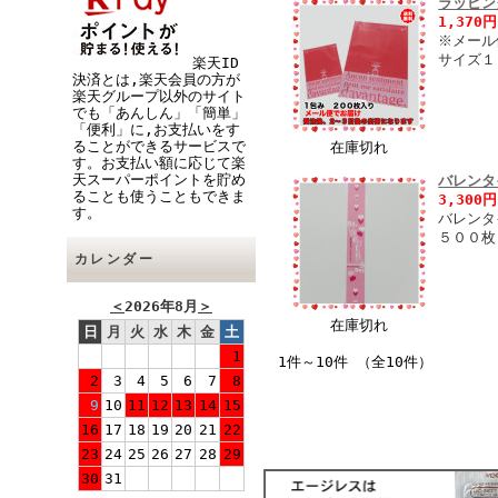
ラッピン
1,370
※メール
サイズ１
楽天ID
決済とは,楽天会員の方が
楽天グループ以外のサイト
でも「あんしん」「簡単」
「便利」に,お支払いをす
ることができるサービスで
在庫切れ
す。お支払い額に応じて楽
天スーパーポイントを貯め
バレンタ
ることも使うこともできま
3,300
す。
バレンタ
５００枚
カレンダー
＜
2026年8月
＞
在庫切れ
日
月
火
水
木
金
土
1
1件～10件 （全10件）
2
3
4
5
6
7
8
9
10
11
12
13
14
15
16
17
18
19
20
21
22
23
24
25
26
27
28
29
30
31