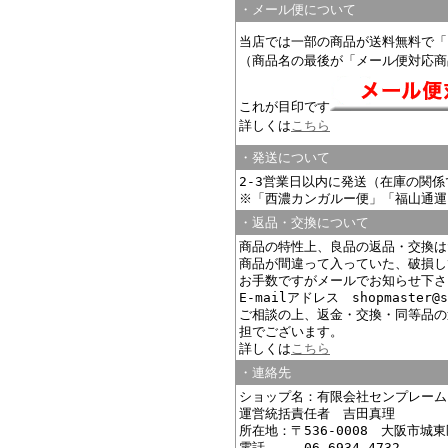
・メール便について
当店では一部の商品が送料無料で「
（商品名の最後が「メール便対応商
これが目印です
詳しくは
こちら
・発送について
2-3営業日以内に発送（在庫の関
※「西濃カンガルー便」「福山通運
・返品・交換について
商品の特性上、良品の返品・交換は
商品が間違って入っていた、破損し
お手数ですがメールでお知らせ下さ
E-mailアドレス shopmaster@s
ご相談の上、返金・交換・同等品の
担でございます。
詳しくは
こちら
・連絡先
ショップ名：有限会社センプレーム
運営統括責任者 吉田真理
所在地：〒536-0008 大阪市城東
電話 06-6934-4732