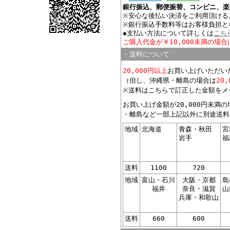
銀行振込、郵便振替、コンビニ、楽
※安心な後払い決済をご利用頂ける
※銀行振込手数料等はお客様負担と
◆支払い方法について詳しくは
こち
ご購入代金が￥10,000未満の場合
・送料について
20,000円以上
お買い上げいただい
（但し、沖縄県・離島の場合は
20
※送料はこちらで訂正した金額をメ
お買い上げ金額が20,000円未満
・離島など一部上記以外に別途送料
地域
北海道
青森・秋田
宮
岩手
福
送料
1100
720
地域
富山・石川
大阪・京都
島
福井
奈良・滋賀
山
兵庫・和歌山
送料
660
600