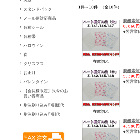
尻皮
1件～10件 （全10件）
スタンドパック
メール便対応商品
脱酸素剤
6,860
各種シール
◆翌営業
各種帯
ハロウィン
春
在庫切れ
クリスマス
脱酸素剤
お正月
5,390
◆翌営業
バレンタイン
【会員様限定】只今のお
買い得商品
別注刷り込み印刷版代
在庫切れ
別注刷り込み印刷代
脱酸素剤
4,580
◆翌営業