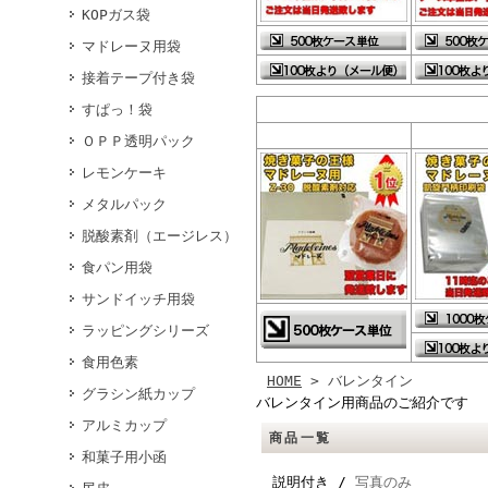
KOPガス袋
マドレーヌ用袋
接着テープ付き袋
すぱっ！袋
ＯＰＰ透明パック
レモンケーキ
メタルパック
脱酸素剤（エージレス）
食パン用袋
サンドイッチ用袋
ラッピングシリーズ
食用色素
HOME
> バレンタイン
グラシン紙カップ
バレンタイン用商品のご紹介です
アルミカップ
商品一覧
和菓子用小函
説明付き /
写真のみ