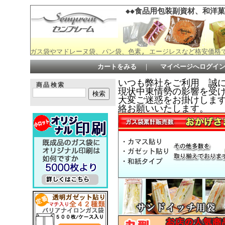
◆◆食品用包装副資材、和洋菓
ガス袋やマドレーヌ袋、パン袋、色素, エージレスなど格安価格
カートをみる
｜
マイページへログイ
いつも弊社をご利用 誠
商品検索
現状中東情勢の影響を受
大変ご迷惑をお掛けしますが何
絡お願いいたします。