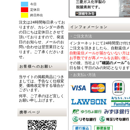
今日
定休日
終日外出
注文は24時間毎日承ってお
インフォメーション
りますが、カレンダー赤色
の日にちは定休日とさせて
・ご注文方法
頂いておりますので、発送
日のお知らせ、メールのお
インターネットにて24時間受け付
問い合わせは翌営業日とな
ご注文を頂きましたら、自動返信メ
ります。ご了承くださいま
自動返信メールが届かないない方は
せ。
お手数ですが再メールをお願い致し
その後、当社より
“確認のメール”
お客様へのお願い
日を除く平日のみの対応となります
・お支払い方法
当サイトの掲載商品につき
ましては、予告なく仕様変
更、価格改定等する場合が
ございます。
何卒、ご了承のほど宜しく
お願い申し上げます。
携帯ページ