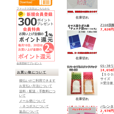
ファックス注文はこちらから
在庫切れ
Z160
7,020
在庫切れ
会員登録でプレゼント
GS-3
14,65
お買い物について
【５００
サイズ 
後払いがご利用できます
※受注後
お支払い方法について
送料・配送・手数料につ
いて
在庫切れ
メール便について
・ネコポスについて
バレンタ
2,970
返品について