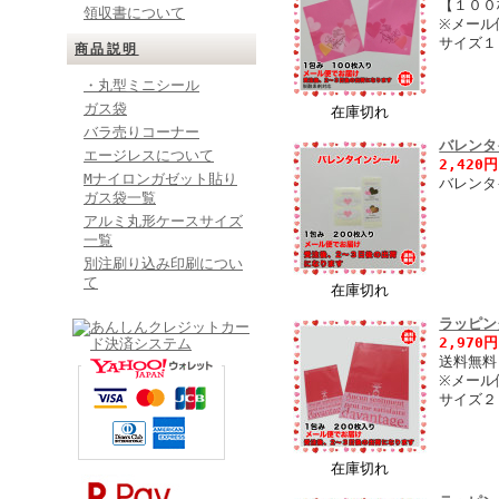
【１００
領収書について
※メール
サイズ１
商品説明
・丸型ミニシール
ガス袋
在庫切れ
バラ売りコーナー
バレンタ
エージレスについて
2,420
Mナイロンガゼット貼り
バレンタ
ガス袋一覧
アルミ丸形ケースサイズ
一覧
別注刷り込み印刷につい
て
在庫切れ
ラッピン
2,970
送料無料
※メール
サイズ２
在庫切れ