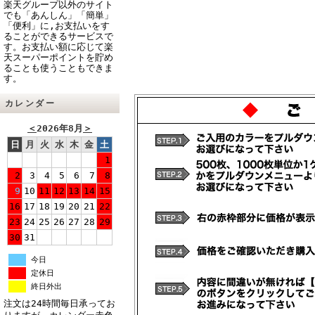
楽天グループ以外のサイト
でも「あんしん」「簡単」
「便利」に,お支払いをす
ることができるサービスで
す。お支払い額に応じて楽
天スーパーポイントを貯め
ることも使うこともできま
す。
カレンダー
＜
2026年8月
＞
日
月
火
水
木
金
土
1
2
3
4
5
6
7
8
9
10
11
12
13
14
15
16
17
18
19
20
21
22
23
24
25
26
27
28
29
30
31
今日
定休日
終日外出
注文は24時間毎日承ってお