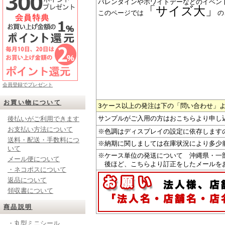
バレンタインやホワイトデーなどのイベン
「サイズ大」
このページでは
の
会員登録でプレゼント
お買い物について
3ケース以上の発注は下の「問い合わせ」
サンプルがご入用の方はおこちらより申し
後払いがご利用できます
お支払い方法について
※色調はディスプレイの設定に依存します
送料・配送・手数料につ
※納期に関しましては在庫状況により多少
いて
※ケース単位の発送について 沖縄県・一
メール便について
後ほど、こちらより訂正をしたメールを
・ネコポスについて
返品について
領収書について
商品説明
・丸型ミニシール