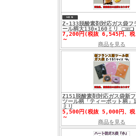
Z-133脱酸素剤対応ガス袋
ール柄大130×160ミリ
7,200円(税抜 6,545円、税
～
商品を見る
Z151脱酸素剤対応ガス袋新
ツール柄「ティーポット柄」11
ミリ
5,500円(税抜 5,000円、税
～
商品を見る