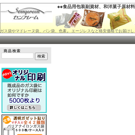
◆◆食品用包装副資材、和洋菓子原材料
ガス袋やマドレーヌ袋、パン袋、色素, エージレスなど格安価格でお届けし
商品検索