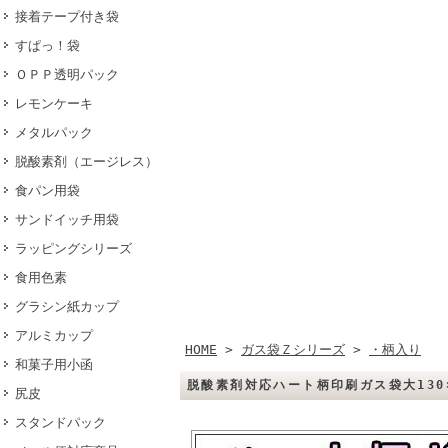
接着テープ付き袋
すぱっ！袋
ＯＰＰ透明パック
レモンケーキ
メタルパック
脱酸素剤（エージレス）
食パン用袋
サンドイッチ用袋
ラッピングシリーズ
食用色素
グラシン紙カップ
アルミカップ
HOME
>
ガス袋Ｚシリーズ
>
・柄入り
和菓子用小函
脱酸素剤対応ハート柄印刷ガス袋大130
尻皮
スタンドパック