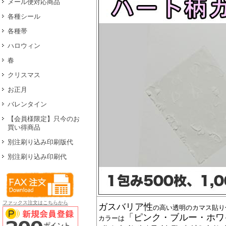
メール便対応商品
各種シール
各種帯
ハロウィン
春
クリスマス
お正月
バレンタイン
【会員様限定】只今のお
買い得商品
別注刷り込み印刷版代
別注刷り込み印刷代
ファックス注文はこちらから
ガスバリア性
の高い透明のカマス貼り
「ピンク・ブルー・ホワ
カラーは