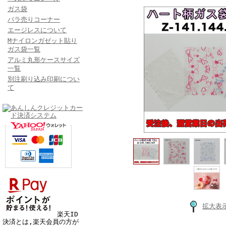
ガス袋
バラ売りコーナー
エージレスについて
Mナイロンガゼット貼り
ガス袋一覧
アルミ丸形ケースサイズ
一覧
別注刷り込み印刷につい
て
拡大表
楽天ID
決済とは,楽天会員の方が