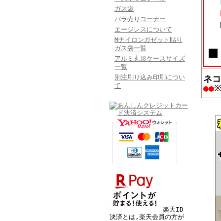
ガス袋
バラ売りコーナー
エージレスについて
Mナイロンガゼット貼り
ガス袋一覧
アルミ丸形ケースサイズ
一覧
別注刷り込み印刷につい
ネコ
て
●●
楽天ID
決済とは,楽天会員の方が