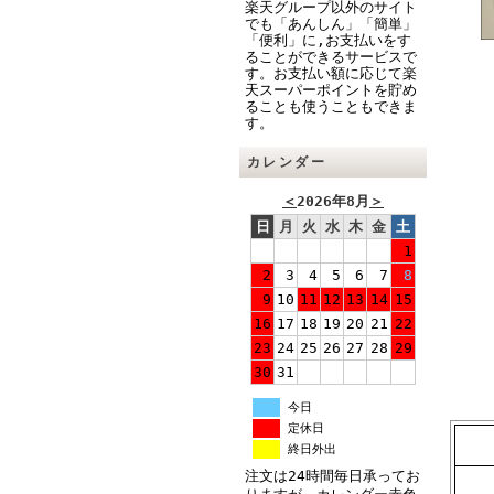
楽天グループ以外のサイト
でも「あんしん」「簡単」
「便利」に,お支払いをす
ることができるサービスで
す。お支払い額に応じて楽
天スーパーポイントを貯め
ることも使うこともできま
す。
カレンダー
＜
2026年8月
＞
日
月
火
水
木
金
土
1
2
3
4
5
6
7
8
9
10
11
12
13
14
15
16
17
18
19
20
21
22
23
24
25
26
27
28
29
30
31
今日
定休日
終日外出
注文は24時間毎日承ってお