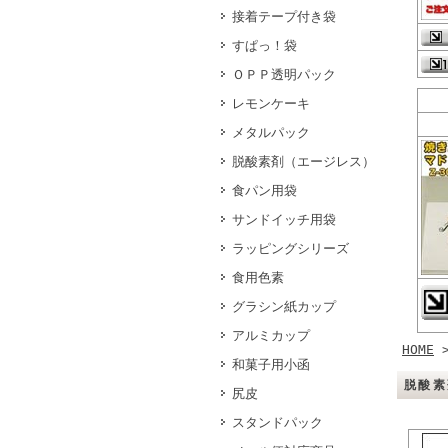
接着テープ付き袋
すぱっ！袋
ＯＰＰ透明パック
レモンケーキ
メタルパック
脱酸素剤（エージレス）
食パン用袋
サンドイッチ用袋
ラッピングシリーズ
食用色素
グラシン紙カップ
アルミカップ
HOME
和菓子用小函
脱酸素
尻皮
スタンドパック