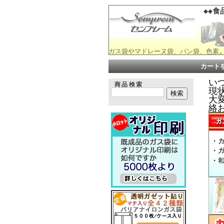
◆◆食
ガス袋やマドレーヌ袋、パン袋、色素,
カート
い
商品検索
現
大変
絡