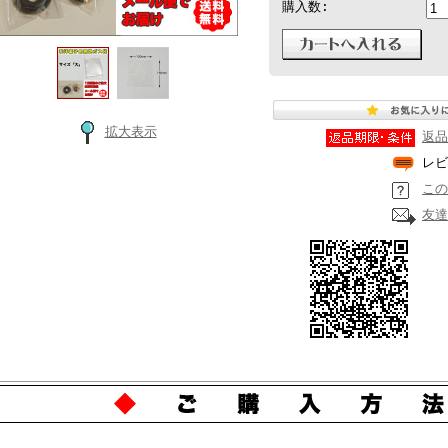
購入数:
拡大表示
返品
レビ
この
友達