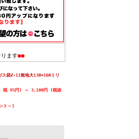
なります
●●
袋Z-11無地大130×160ミリ
】
円、税 95円)
～
3,100円 (税抜
ント～]