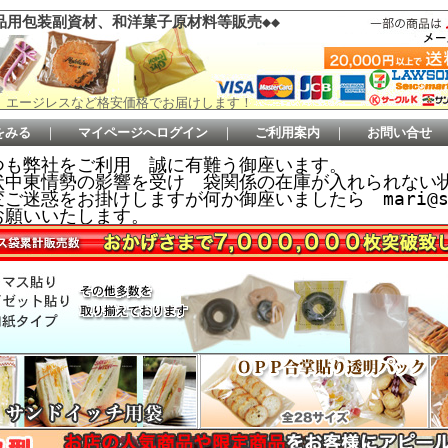
品用包装副資材、和洋菓子原材料等販売◆◆
 エージレスなど格安価格でお届けします！
をみる
｜
マイページへログイン
｜
ご利用案内
｜
お問い合せ
つも弊社をご利用 誠に有難う御座います。
状中東情勢の影響を受け 袋関係の在庫が入れられない
ご迷惑をお掛けしますが何か御座いましたら mari@sem
お願いいたします。