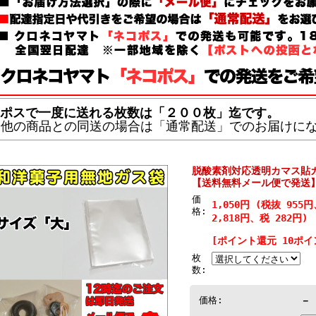
ポスで一度に送れる枚数は「２００枚」迄です。
※他の商品との同送の場合は「通常配送」でのお届けに
脱酸素剤対応透明カマス貼ガス
【送料無料メール便で発送
価
1,050円 (税抜 955
格:
2,818円、税 282円)
[ポイント還元 10ポイ
枚
数:
価格:
－