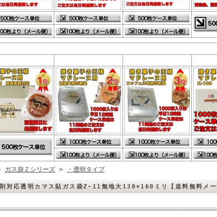
>
ガス袋Ｚシリーズ
>
・透明タイプ
剤対応透明カマス貼ガス袋Z-11無地大130×160ミリ【送料無料メ