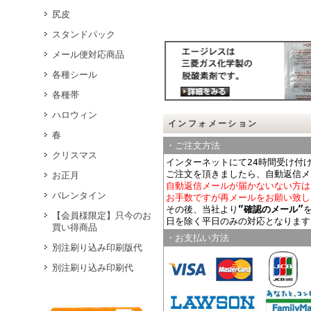
尻皮
スタンドパック
メール便対応商品
各種シール
各種帯
ハロウィン
インフォメーション
春
・ご注文方法
クリスマス
インターネットにて24時間受け付
ご注文を頂きましたら、自動返信メ
お正月
自動返信メールが届かないない方は
バレンタイン
お手数ですが再メールをお願い致し
その後、当社より
“確認のメール”
【会員様限定】只今のお
日を除く平日のみの対応となります
買い得商品
・お支払い方法
別注刷り込み印刷版代
別注刷り込み印刷代