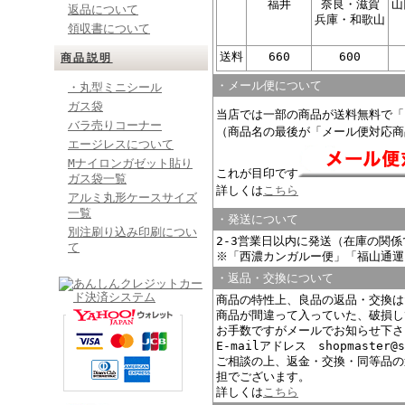
福井
奈良・滋賀
山
返品について
兵庫・和歌山
領収書について
送料
660
600
商品説明
・メール便について
・丸型ミニシール
ガス袋
当店では一部の商品が送料無料で「
バラ売りコーナー
（商品名の最後が「メール便対応商
エージレスについて
Mナイロンガゼット貼り
これが目印です
ガス袋一覧
詳しくは
こちら
アルミ丸形ケースサイズ
一覧
・発送について
別注刷り込み印刷につい
2-3営業日以内に発送（在庫の関
て
※「西濃カンガルー便」「福山通運
・返品・交換について
商品の特性上、良品の返品・交換は
商品が間違って入っていた、破損し
お手数ですがメールでお知らせ下さ
E-mailアドレス shopmaster@s
ご相談の上、返金・交換・同等品の
担でございます。
詳しくは
こちら