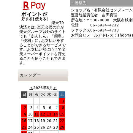
・連絡先
ショップ名：有限会社センプレーム
運営統括責任者 吉田真理
所在地：〒536-0008 大阪市城東
楽天ID
電話 06-6934-4732
決済とは,楽天会員の方が
ファックス06-6934-4733
楽天グループ以外のサイト
お問合せメールアドレス：
shopma
でも「あんしん」「簡単」
「便利」に,お支払いをす
ることができるサービスで
す。お支払い額に応じて楽
天スーパーポイントを貯め
ることも使うこともできま
す。
カレンダー
＜
2026年8月
＞
日
月
火
水
木
金
土
1
2
3
4
5
6
7
8
9
10
11
12
13
14
15
16
17
18
19
20
21
22
23
24
25
26
27
28
29