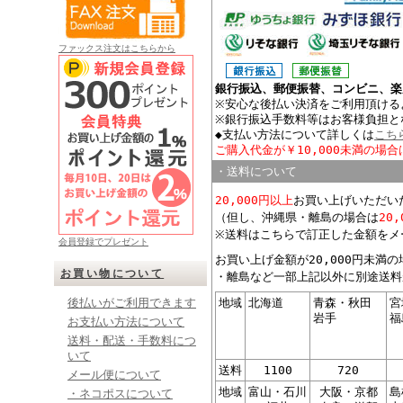
ファックス注文はこちらから
銀行振込、郵便振替、コンビニ、楽
※安心な後払い決済をご利用頂ける
※銀行振込手数料等はお客様負担と
◆支払い方法について詳しくは
こち
ご購入代金が￥10,000未満の場合
・送料について
20,000円以上
お買い上げいただい
（但し、沖縄県・離島の場合は
20
※送料はこちらで訂正した金額をメ
会員登録でプレゼント
お買い上げ金額が20,000円未満
お買い物について
・離島など一部上記以外に別途送料
地域
北海道
青森・秋田
宮
後払いがご利用できます
岩手
福
お支払い方法について
送料・配送・手数料につ
いて
送料
1100
720
メール便について
地域
富山・石川
大阪・京都
島
・ネコポスについて