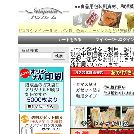
◆◆食品用包装副資材、和洋菓
ガス袋やマドレーヌ袋、パン袋、色素, エージレスなど格安価格
カートをみる
｜
マイページへログイ
いつも弊社をご利用 誠
商品検索
現状中東情勢の影響を受
大変ご迷惑をお掛けしますが何
絡お願いいたします。