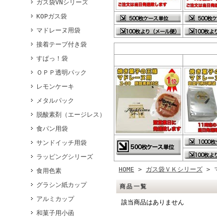
ガス袋VNシリーズ
KOPガス袋
マドレーヌ用袋
接着テープ付き袋
すぱっ！袋
ＯＰＰ透明パック
レモンケーキ
メタルパック
脱酸素剤（エージレス）
食パン用袋
サンドイッチ用袋
ラッピングシリーズ
HOME
>
ガス袋ＶＫシリーズ
> 
食用色素
グラシン紙カップ
商品一覧
アルミカップ
該当商品はありません
和菓子用小函