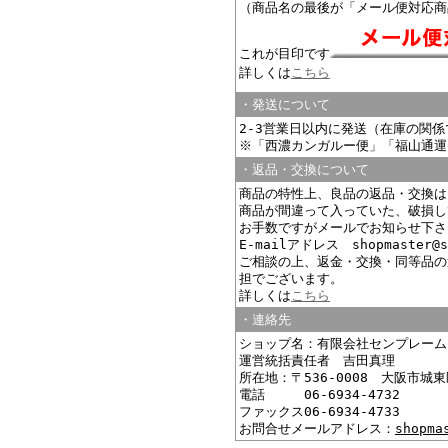
（商品名の最後が「メール便対応商
これが目印です
詳しくは
こちら
・発送について
2-3営業日以内に発送（在庫の関
※「西濃カンガルー便」「福山通運
・返品・交換について
商品の特性上、良品の返品・交換は
商品が間違って入っていた、破損し
お手数ですがメールでお知らせ下さ
E-mailアドレス shopmaster@s
ご相談の上、返金・交換・同等品の
担でございます。
詳しくは
こちら
・連絡先
ショップ名：有限会社センプレーム
運営統括責任者 吉田真理
所在地：〒536-0008 大阪市城東
電話 06-6934-4732
ファックス06-6934-4733
お問合せメールアドレス：
shopma