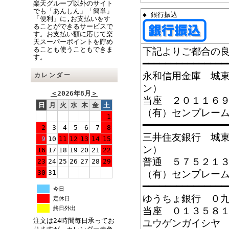
楽天グループ以外のサイト
でも「あんしん」「簡単」
◆ 銀行振込
「便利」に,お支払いをす
ることができるサービスで
す。お支払い額に応じて楽
天スーパーポイントを貯め
ることも使うこともできま
下記よりご都合の
す。
━━━━━━━━━━━━━━━
永和信用金庫 城
カレンダー
ン）
＜
2026年8月
＞
当座 ２０１１６
日
月
火
水
木
金
土
（有）センプレー
1
━━━━━━━━━━━━━━━
2
3
4
5
6
7
8
三井住友銀行 城
9
10
11
12
13
14
15
ン）
16
17
18
19
20
21
22
普通 ５７５２１
23
24
25
26
27
28
29
（有）
30
31
━━━━━━━━━━━━━━━
今日
ゆうちょ銀行 ０
定休日
終日外出
当座 ０１３５８
注文は24時間毎日承ってお
ユウゲンガイシヤ