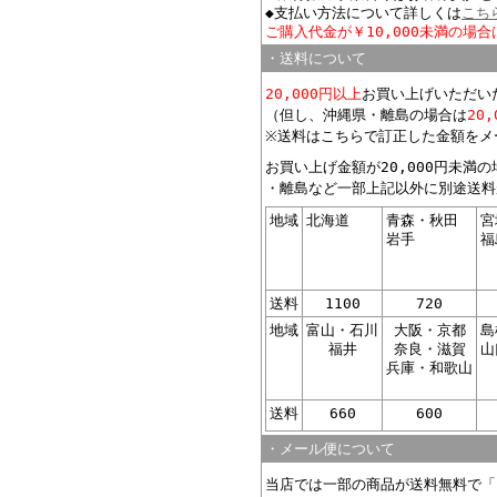
◆支払い方法について詳しくは
こち
ご購入代金が￥10,000未満の場合
・送料について
20,000円以上
お買い上げいただい
（但し、沖縄県・離島の場合は
20
※送料はこちらで訂正した金額をメ
お買い上げ金額が20,000円未満
・離島など一部上記以外に別途送料
地域
北海道
青森・秋田
宮
岩手
福
送料
1100
720
地域
富山・石川
大阪・京都
島
福井
奈良・滋賀
山
兵庫・和歌山
送料
660
600
・メール便について
当店では一部の商品が送料無料で「