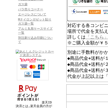
ガス袋
バラ売りコーナー
エージレスについて
Mナイロンガゼット貼り
ガス袋一覧
対応する各コンビニ
アルミ丸形ケースサイズ
場所で代金を支払
一覧
詳しくは
「こちら
別注刷り込み印刷につい
て
※ご購入金額が￥
別途に手数料がか
◆商品代金+送料が
◆商品代金+送料が
◆商品代金+送料が
代金が上記以上は
楽天ID
決済とは,楽天会員の方が