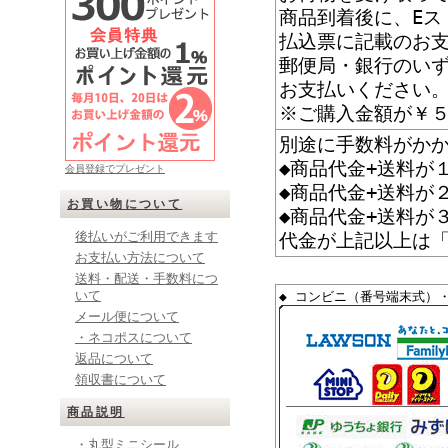
商品到着後に、Eス
払込票に記載のお
郵便局・銀行のい
お支払いください
※ご購入金額が￥
別途に手数料がか
◆商品代金+送料が
会員登録でプレゼント
◆商品代金+送料が
お買い物について
◆商品代金+送料が
後払いがご利用できます
代金が上記以上は
お支払い方法について
送料・配送・手数料につ
いて
◆ コンビニ（番号端末式）
メール便について
・ネコポスについて
返品について
領収書について
商品説明
・丸型ミニシール