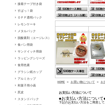
接着テープ付き袋
すぱっ！袋
ＯＰＰ透明パック
レモンケーキ
メタルパック
脱酸素剤（エージレス）
食パン用袋
サンドイッチ用袋
ラッピングシリーズ
食用色素
グラシン紙カップ
アルミカップ
HOME
>
お買い物について
>
お
和菓子用小函
尻皮
お支払い方法について
◆お支払い方法について
スタンドパック
下記のお支払い方法をご用意して