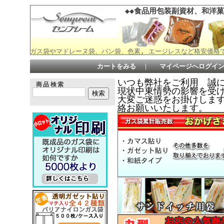
◆◆食品用包装副資材、和洋菓
ガス袋やマドレーヌ袋、パン袋、色素, エージレスなど格安価格
カートをみる
｜
マイページへログイ
いつも弊社をご利用 誠
商品検索
現状中東情勢の影響を受
大変ご迷惑をお掛けしますが何
絡お願いいたします。