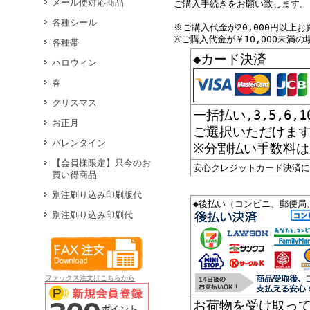
メール便対応商品
ご購入手続きをお願い致します。
各種シール
※ご購入代金が20,000円以上
※ご購入代金が￥10,000未満の
各種帯
◆カード決済
ハロウィン
春
クリスマス
一括払い,3,5,6,
お正月
ご選択いただけま
バレンタイン
※分割払い手数料
【会員様限定】只今のお
安心クレジットカード決済に
買い得商品
別注刷り込み印刷版代
◆後払い（コンビニ、郵便局
別注刷り込み印刷代
ファックス注文はこちらから
お荷物を受け取っ