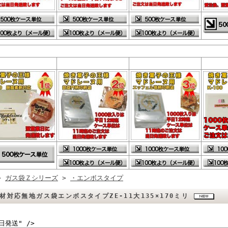
>
ガス袋Ｚシリーズ
>
・エンボスタイプ
材対応無地ガス袋エンボスタイプZE-11大135×170ミリ
日発送" />