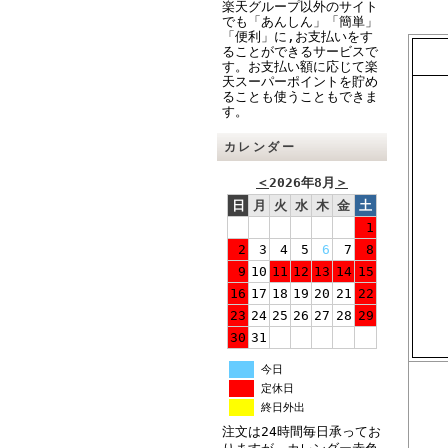
楽天グループ以外のサイト
でも「あんしん」「簡単」
「便利」に,お支払いをす
ることができるサービスで
す。お支払い額に応じて楽
天スーパーポイントを貯め
ることも使うこともできま
す。
カレンダー
＜
2026年8月
＞
日
月
火
水
木
金
土
1
2
3
4
5
6
7
8
9
10
11
12
13
14
15
16
17
18
19
20
21
22
23
24
25
26
27
28
29
30
31
今日
定休日
終日外出
注文は24時間毎日承ってお