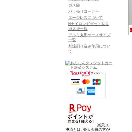
ガス袋
バラ売りコーナー
エージレスについて
Mナイロンガゼット貼り
ガス袋一覧
アルミ丸形ケースサイズ
一覧
別注刷り込み印刷につい
て
楽天ID
決済とは,楽天会員の方が