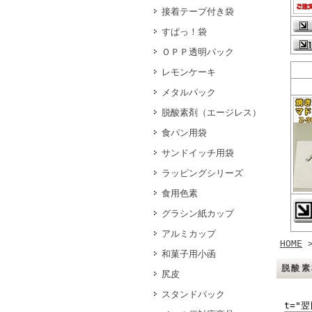
接着テープ付き袋
すぱっ！袋
ＯＰＰ透明パック
レモンケーキ
メタルパック
脱酸素剤（エージレス）
食パン用袋
サンドイッチ用袋
ラッピングシリーズ
食用色素
グラシン紙カップ
アルミカップ
HOME
和菓子用小函
脱酸素
尻皮
スタンドパック
t="翌