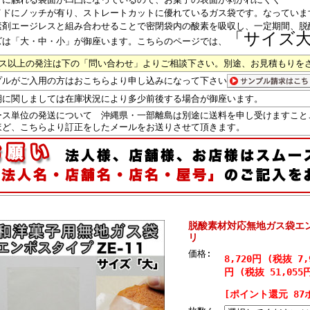
イドにノッチが有り、ストレートカットに優れているガス袋です。なっていま
素剤エージレスと組み合わせることで密閉袋内の酸素を吸収し、一定期間、脱
「サイズ
ズは「大・中・小」が御座います。こちらのページでは、
ース以上の発注は下の「問い合わせ」よりご相談下さい。別途、お見積もりを
プルがご入用の方はおこちらより申し込みになって下さい
期に関しましては在庫状況により多少前後する場合が御座います。
ース単位の発送について 沖縄県・一部離島は別途に送料を申し受けますこと
ど、こちらより訂正をしたメールをお送りさせて頂きます。
脱酸素材対応無地ガス袋エンボ
リ
価格:
8,720円 (税抜 7
円 (税抜 51,055
[ポイント還元 87