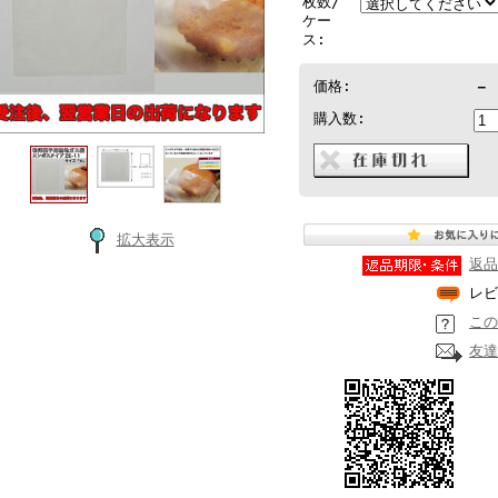
枚数/
ケー
ス:
価格:
－
購入数:
拡大表示
返品
レビ
この
友達