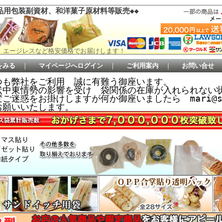
品用包装副資材、和洋菓子原材料等販売◆◆
 エージレスなど格安価格でお届けします！
をみる
｜
マイページへログイン
｜
ご利用案内
｜
お問い合せ
つも弊社をご利用 誠に有難う御座います。
状中東情勢の影響を受け 袋関係の在庫が入れられない
ご迷惑をお掛けしますが何か御座いましたら mari@sem
お願いいたします。