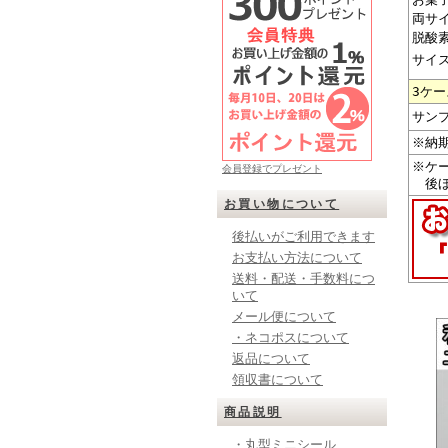
両サ
脱酸
サイ
3ケ
サン
※納
※ケ
会員登録でプレゼント
後ほ
お買い物について
後払いがご利用できます
お支払い方法について
送料・配送・手数料につ
いて
メール便について
・ネコポスについて
返品について
領収書について
商品説明
・丸型ミニシール