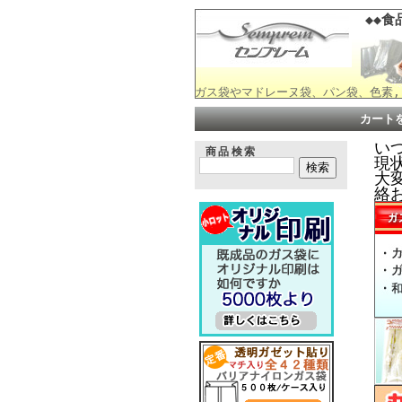
◆◆食
ガス袋やマドレーヌ袋、パン袋、色素,
カート
い
商品検索
現
大変
絡