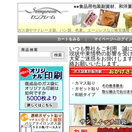
◆◆食品用包装副資材、和洋菓
ガス袋やマドレーヌ袋、パン袋、色素, エージレスなど格安価格
カートをみる
｜
マイページへログイ
いつも弊社をご利用 誠
商品検索
現状中東情勢の影響を受
大変ご迷惑をお掛けしますが何
絡お願いいたします。