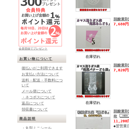
脱酸素剤
7,680
会員登録でプレゼント
在庫切れ
お買い物について
脱酸素剤
後払いがご利用できます
7,020
お支払い方法について
送料・配送・手数料につ
いて
メール便について
・ネコポスについて
在庫切れ
返品について
領収書について
脱酸素剤
枚
商品説明
11,20
◆翌営業
・丸型ミニシール