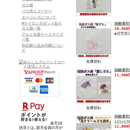
ガス袋
バラ売りコーナー
エージレスについて
Mナイロンガゼット貼り
脱酸素剤
ガス袋一覧
10,46
◆翌営業
アルミ丸形ケースサイズ
一覧
別注刷り込み印刷につい
て
在庫切れ
脱酸素剤
11,90
在庫切れ
脱酸素剤
125×1
楽天ID
12,00
決済とは,楽天会員の方が