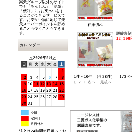
楽天グループ以外のサイト
でも「あんしん」「簡単」
「便利」に,お支払いをす
ることができるサービスで
す。お支払い額に応じて楽
天スーパーポイントを貯め
在庫切れ
ることも使うこともできま
す。
脱酸素剤
12,30
カレンダー
＜
2026年8月
＞
日
月
火
水
木
金
土
1
1件～10件 （全28件） 1/3ペ
2
3
4
5
6
7
8
1
2
3
次へ
最後へ
9
10
11
12
13
14
15
16
17
18
19
20
21
22
23
24
25
26
27
28
29
30
31
今日
定休日
終日外出
注文は24時間毎日承ってお