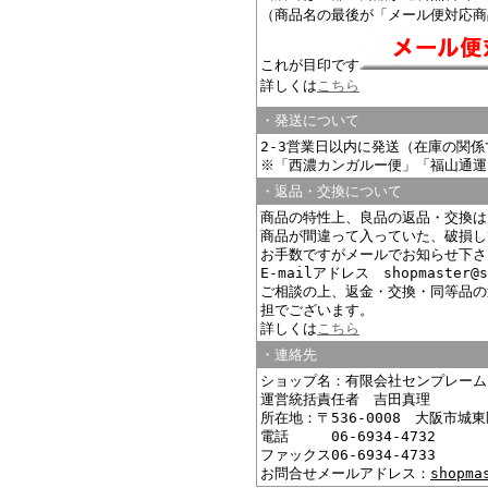
（商品名の最後が「メール便対応商
これが目印です
詳しくは
こちら
・発送について
2-3営業日以内に発送（在庫の関
※「西濃カンガルー便」「福山通運
・返品・交換について
商品の特性上、良品の返品・交換は
商品が間違って入っていた、破損し
お手数ですがメールでお知らせ下さ
E-mailアドレス shopmaster@s
ご相談の上、返金・交換・同等品の
担でございます。
詳しくは
こちら
・連絡先
ショップ名：有限会社センプレーム
運営統括責任者 吉田真理
所在地：〒536-0008 大阪市城東
電話 06-6934-4732
ファックス06-6934-4733
お問合せメールアドレス：
shopma