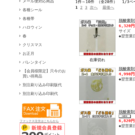
メール便対応商品
1件～10件 （全28件） 1/3ペ
1
2
3
次へ
最後へ
各種シール
各種帯
脱酸素剤
6,320
ハロウィン
サイズ 
春
◆翌営業
クリスマス
お正月
在庫切れ
バレンタイン
脱酸素剤
【会員様限定】只今のお
4,990
買い得商品
◆翌営業
別注刷り込み印刷版代
別注刷り込み印刷代
脱酸素剤
6,820
ファックス注文はこちらから
◆翌営業