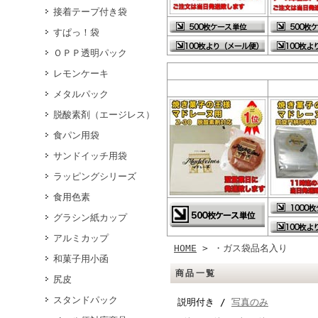
接着テープ付き袋
すぱっ！袋
ＯＰＰ透明パック
レモンケーキ
メタルパック
脱酸素剤（エージレス）
食パン用袋
サンドイッチ用袋
ラッピングシリーズ
食用色素
グラシン紙カップ
アルミカップ
HOME
> ・ガス袋品名入り
和菓子用小函
商品一覧
尻皮
スタンドパック
説明付き /
写真のみ