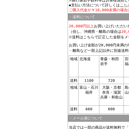
※銀行振込手数料等はお客様負担と
◆支払い方法について詳しくは
こち
ご購入代金が￥10,000未満の場合
・送料について
20,000円以上
お買い上げいただい
（但し、沖縄県・離島の場合は
20
※送料はこちらで訂正した金額をメ
お買い上げ金額が20,000円未満
・離島など一部上記以外に別途送料
地域
北海道
青森・秋田
宮
岩手
福
送料
1100
720
地域
富山・石川
大阪・京都
島
福井
奈良・滋賀
山
兵庫・和歌山
送料
660
600
・メール便について
当店では一部の商品が送料無料で「