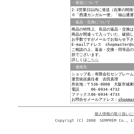
・発送について
2-3営業日以内に発送（在庫の関
※「西濃カンガルー便」「福山通運
・返品・交換について
商品の特性上、良品の返品・交換は
商品が間違って入っていた、破損し
お手数ですがメールでお知らせ下さ
E-mailアドレス shopmaster@s
ご相談の上、返金・交換・同等品の
担でございます。
詳しくは
こちら
・連絡先
ショップ名：有限会社センプレーム
運営統括責任者 吉田真理
所在地：〒536-0008 大阪市城東
電話 06-6934-4732
ファックス06-6934-4733
お問合せメールアドレス：
shopma
個人情報の取り扱いに
Copyrigt (C) 2008 SEMPREM Co