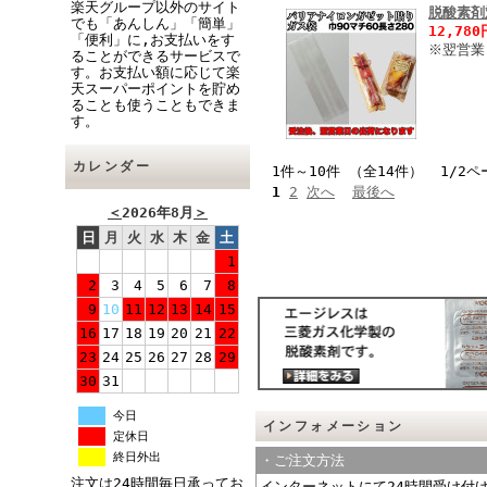
楽天グループ以外のサイト
脱酸素剤
でも「あんしん」「簡単」
12,78
「便利」に,お支払いをす
※翌営業
ることができるサービスで
す。お支払い額に応じて楽
天スーパーポイントを貯め
ることも使うこともできま
す。
カレンダー
1件～10件 （全14件） 1/2ペ
1
2
次へ
最後へ
＜
2026年8月
＞
日
月
火
水
木
金
土
1
2
3
4
5
6
7
8
9
10
11
12
13
14
15
16
17
18
19
20
21
22
23
24
25
26
27
28
29
30
31
今日
インフォメーション
定休日
終日外出
・ご注文方法
注文は24時間毎日承ってお
インターネットにて24時間受け付