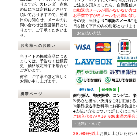
りますが、カレンダー赤色
ご注文を頂きましたら、自動返信メ
の日にちは定休日とさせて
自動返信メールが届かないない方は
頂いておりますので、発送
お手数ですが再メールをお願い致し
日のお知らせ、メールのお
その後、当社より
“確認のメール”
問い合わせは翌営業日とな
日を除く平日のみの対応となります
ります。ご了承くださいま
・お支払い方法
せ。
お客様へのお願い
当サイトの掲載商品につき
ましては、予告なく仕様変
更、価格改定等する場合が
ございます。
何卒、ご了承のほど宜しく
お願い申し上げます。
携帯ページ
銀行振込、郵便振替、コンビニ、楽
※安心な後払い決済をご利用頂ける
※銀行振込手数料等はお客様負担と
◆支払い方法について詳しくは
こち
ご購入代金が￥10,000未満の場合
・送料について
20,000円以上
お買い上げいただい