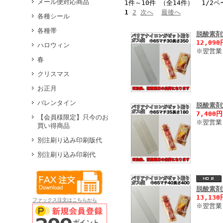
メール便対応商品
1件～10件 （全14件） 1/2ペ
1
2
次へ
最後へ
各種シール
各種帯
脱酸素剤
12,09
ハロウィン
※翌営業
春
クリスマス
お正月
バレンタイン
脱酸素剤
7,400
【会員様限定】只今のお
※翌営業
買い得商品
別注刷り込み印刷版代
別注刷り込み印刷代
脱酸素剤
13,13
ファックス注文はこちらから
※翌営業