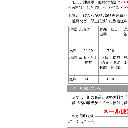
（但し、沖縄県・離島の場合は
20
※送料はこちらで訂正した金額をメ
お買い上げ金額が20,000円未満
・離島など一部上記以外に別途送料
地域
北海道
青森・秋田
宮
岩手
福
送料
1100
720
地域
富山・石川
大阪・京都
島
福井
奈良・滋賀
山
兵庫・和歌山
送料
660
600
・メール便について
当店では一部の商品が送料無料で「
（商品名の最後が「メール便対応商
これが目印です
詳しくは
こちら