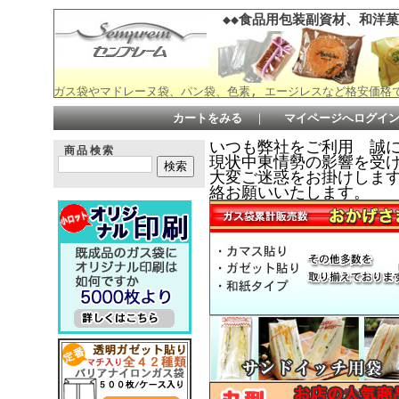
◆◆食品用包装副資材、和洋菓
ガス袋やマドレーヌ袋、パン袋、色素, エージレスなど格安価格
カートをみる
｜
マイページへログイ
いつも弊社をご利用 誠
商品検索
現状中東情勢の影響を受
大変ご迷惑をお掛けしますが何
絡お願いいたします。