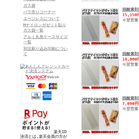
ガス袋
脱酸素剤
バラ売りコーナー
15,15
エージレスについて
※翌営業
Mナイロンガゼット貼り
ガス袋一覧
アルミ丸形ケースサイズ
一覧
別注刷り込み印刷につい
て
脱酸素剤
18,00
※翌営業
脱酸素剤
7,090
※翌営業
楽天ID
決済とは,楽天会員の方が