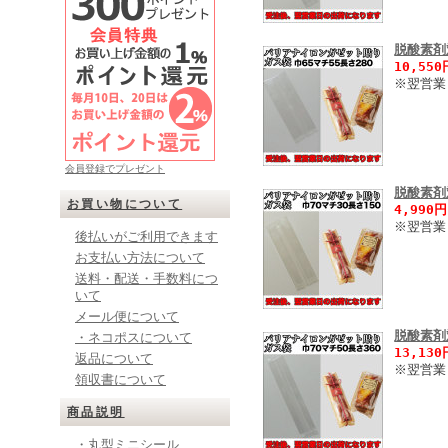
脱酸素剤
10,55
※翌営業
会員登録でプレゼント
脱酸素剤
お買い物について
4,990
※翌営業
後払いがご利用できます
お支払い方法について
送料・配送・手数料につ
いて
メール便について
脱酸素剤
・ネコポスについて
13,13
返品について
※翌営業
領収書について
商品説明
・丸型ミニシール