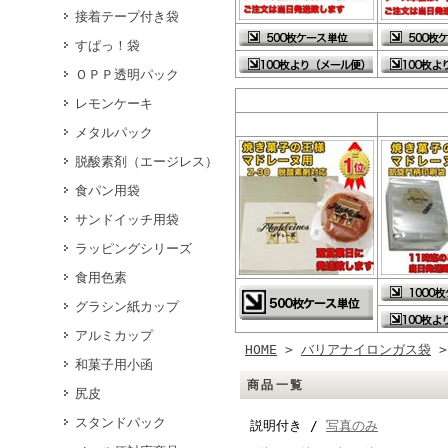
接着テープ付き袋
すぱっ！袋
ＯＰＰ透明パック
レモンケーキ
メタルパック
脱酸素剤（エージレス）
食パン用袋
サンドイッチ用袋
ラッピングシリーズ
食用色素
グラシン紙カップ
アルミカップ
HOME
>
バリアナイロンガス袋
和菓子用小函
商品一覧
尻皮
スタンドパック
説明付き /
写真のみ