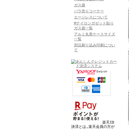
ガス袋
バラ売りコーナー
エージレスについて
Mナイロンガゼット貼り
ガス袋一覧
アルミ丸形ケースサイズ
一覧
別注刷り込み印刷につい
て
楽天ID
決済とは,楽天会員の方が