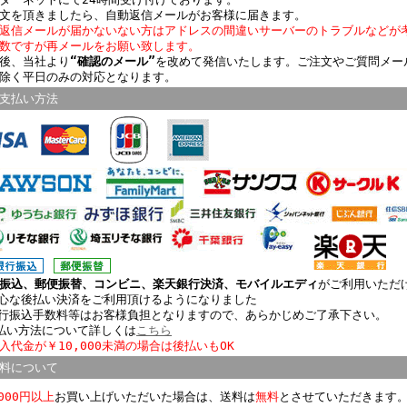
文を頂きましたら、自動返信メールがお客様に届きます。
返信メールが届かないない方はアドレスの間違いサーバーのトラブルなどが
数ですが再メールをお願い致します。
後、当社より
“確認のメール”
を改めて発信いたします。ご注文やご質問メー
除く平日のみの対応となります。
支払い方法
振込、郵便振替、コンビニ、楽天銀行決済、モバイルエディ
がご利用いただ
心な後払い決済をご利用頂けるようになりました
行振込手数料等はお客様負担となりますので、あらかじめご了承下さい。
払い方法について詳しくは
こちら
入代金が￥10,000未満の場合は後払いもOK
料について
,000円以上
お買い上げいただいた場合は、送料は
無料
とさせていただきます