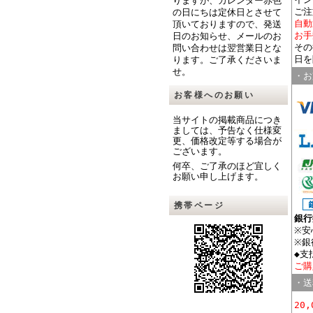
りますが、カレンダー赤色
ご注
の日にちは定休日とさせて
自動
頂いておりますので、発送
お手
日のお知らせ、メールのお
その
問い合わせは翌営業日とな
日を
ります。ご了承くださいま
せ。
・お
お客様へのお願い
当サイトの掲載商品につき
ましては、予告なく仕様変
更、価格改定等する場合が
ございます。
何卒、ご了承のほど宜しく
お願い申し上げます。
携帯ページ
銀行
※安
※銀
◆支
ご購
・送
20