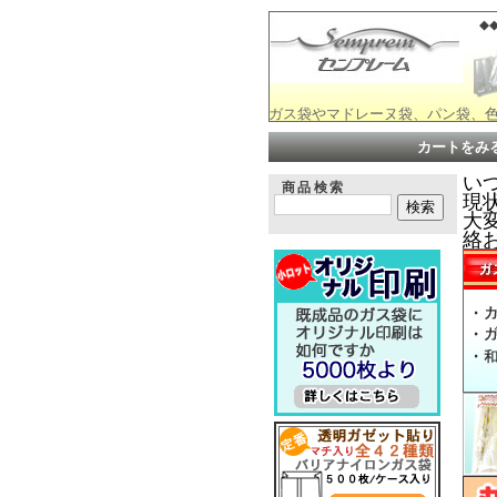
◆◆
ガス袋やマドレーヌ袋、パン袋、色
カートをみ
い
商品検索
現
大変
絡