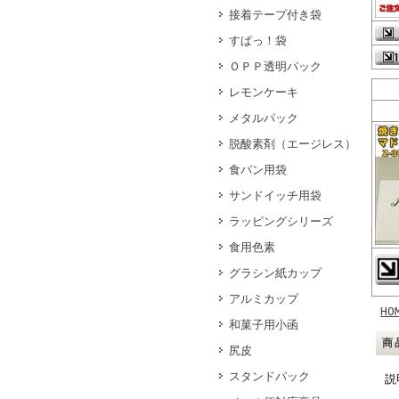
接着テープ付き袋
すぱっ！袋
ＯＰＰ透明パック
レモンケーキ
メタルパック
脱酸素剤（エージレス）
食パン用袋
サンドイッチ用袋
ラッピングシリーズ
食用色素
グラシン紙カップ
アルミカップ
HO
和菓子用小函
商
尻皮
スタンドパック
説