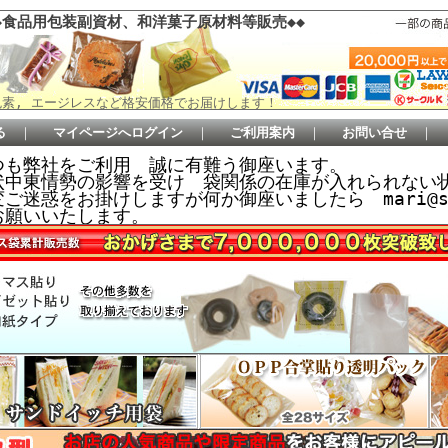
食品用包装副資材、和洋菓子原材料等販売◆◆
素, エージレスなど格安価格でお届けします！
る
｜
マイページへログイン
｜
ご利用案内
｜
お問い合せ
｜
つも弊社をご利用 誠に有難う御座います。
状中東情勢の影響を受け 袋関係の在庫が入れられない
ご迷惑をお掛けしますが何か御座いましたら mari@sem
お願いいたします。