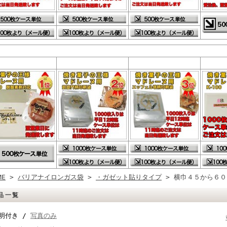
ME
>
バリアナイロンガス袋
>
・ガゼット貼りタイプ
> 横巾４５から６０
品一覧
明付き /
写真のみ