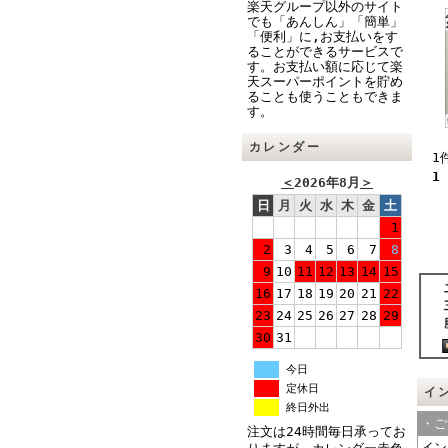
楽天グループ以外のサイト
でも「あんしん」「簡単」
「便利」に,お支払いをす
ることができるサービスで
す。お支払い額に応じて楽
天スーパーポイントを貯め
ることも使うこともできま
す。
カレンダー
1
1
＜
2026年8月
＞
日
月
火
水
木
金
土
1
2
3
4
5
6
7
8
9
10
11
12
13
14
15
16
17
18
19
20
21
22
23
24
25
26
27
28
29
30
31
今日
定休日
イ
終日外出
・ご
注文は24時間毎日承ってお
イン