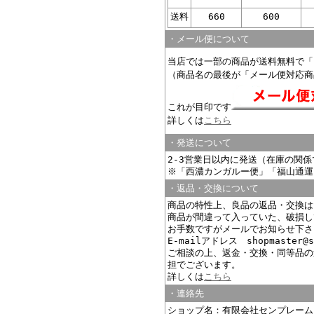
送料
660
600
・メール便について
当店では一部の商品が送料無料で「
（商品名の最後が「メール便対応商
これが目印です
詳しくは
こちら
・発送について
2-3営業日以内に発送（在庫の関
※「西濃カンガルー便」「福山通運
・返品・交換について
商品の特性上、良品の返品・交換は
商品が間違って入っていた、破損し
お手数ですがメールでお知らせ下さ
E-mailアドレス shopmaster@s
ご相談の上、返金・交換・同等品の
担でございます。
詳しくは
こちら
・連絡先
ショップ名：有限会社センプレーム