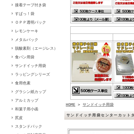
接着テープ付き袋
すぱっ！袋
ＯＰＰ透明パック
レモンケーキ
メタルパック
脱酸素剤（エージレス）
食パン用袋
サンドイッチ用袋
ラッピングシリーズ
食用色素
グラシン紙カップ
アルミカップ
HOME
>
サンドイッチ用袋
和菓子用小函
サンドイッチ用袋センターカットタ
尻皮
スタンドパック