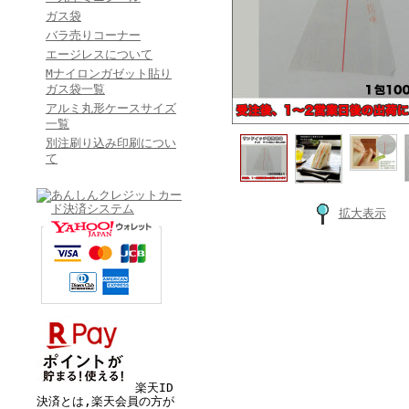
ガス袋
バラ売りコーナー
エージレスについて
Mナイロンガゼット貼り
ガス袋一覧
アルミ丸形ケースサイズ
一覧
別注刷り込み印刷につい
て
拡大表示
楽天ID
決済とは,楽天会員の方が