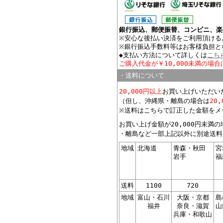
銀行振込、郵便振替、コンビニ、楽
※安心な後払い決済をご利用頂ける
※銀行振込手数料等はお客様負担と
◆支払い方法について詳しくは
こち
ご購入代金が￥10,000未満の場合
・送料について
20,000円以上
お買い上げいただい
（但し、沖縄県・離島の場合は
20
※送料はこちらで訂正した金額をメ
お買い上げ金額が20,000円未満
・離島など一部上記以外に別途送料
地域
北海道
青森・秋田
宮
岩手
福
送料
1100
720
地域
富山・石川
大阪・京都
島
福井
奈良・滋賀
山
兵庫・和歌山