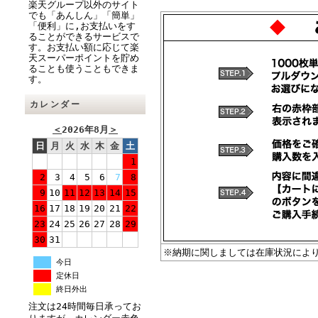
楽天グループ以外のサイト
でも「あんしん」「簡単」
「便利」に,お支払いをす
ることができるサービスで
す。お支払い額に応じて楽
天スーパーポイントを貯め
ることも使うこともできま
す。
カレンダー
＜
2026年8月
＞
日
月
火
水
木
金
土
1
2
3
4
5
6
7
8
9
10
11
12
13
14
15
16
17
18
19
20
21
22
23
24
25
26
27
28
29
30
31
※納期に関しましては在庫状況によ
今日
定休日
終日外出
注文は24時間毎日承ってお