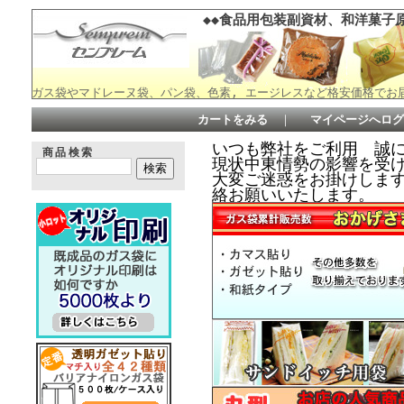
◆◆食品用包装副資材、和洋菓子原
ガス袋やマドレーヌ袋、パン袋、色素, エージレスなど格安価格でお
カートをみる
｜
マイページへログ
いつも弊社をご利用 誠
商品検索
現状中東情勢の影響を受
大変ご迷惑をお掛けしますが何
絡お願いいたします。