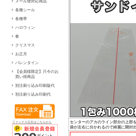
メール便対応商品
各種シール
各種帯
ハロウィン
春
クリスマス
お正月
バレンタイン
【会員様限定】只今のお
買い得商品
別注刷り込み印刷版代
別注刷り込み印刷代
センターのアカのライン部分の上部
ファックス注文はこちらから
袋が左右に分かれるので綺麗に開封