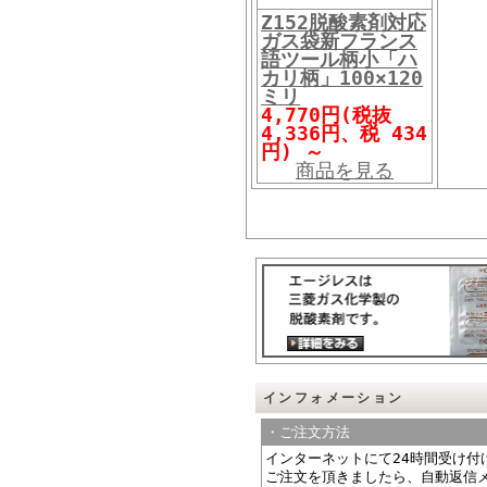
Z152脱酸素剤対応
ガス袋新フランス
語ツール柄小「ハ
カリ柄」100×120
ミリ
4,770円(税抜
4,336円、税 434
円)
～
商品を見る
インフォメーション
・ご注文方法
インターネットにて24時間受け付
ご注文を頂きましたら、自動返信