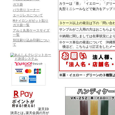
カラーは「茶」「イエロー」「グリ
ガス袋
丸型ミニシールなどで魅力をアップ
バラ売りコーナー
エージレスについて
Mナイロンガゼット貼り
３ケース以上の発注は下の「問い合
ガス袋一覧
サンプルがご入用の方はおこちらよ
アルミ丸形ケースサイズ
一覧
※納期に関しましては在庫状況によ
別注刷り込み印刷につい
※ケース単位の発送について 沖縄
て
後ほど、こちらより訂正をしたメー
※茶・イエロー・グリーンの３種類
楽天ID
決済とは,楽天会員の方が