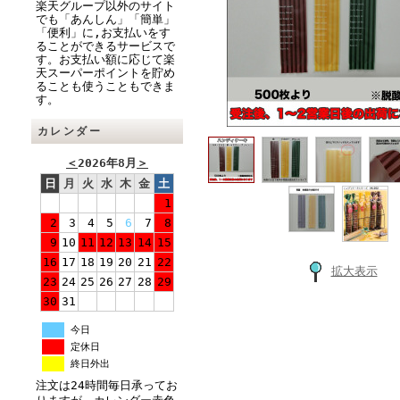
楽天グループ以外のサイト
でも「あんしん」「簡単」
「便利」に,お支払いをす
ることができるサービスで
す。お支払い額に応じて楽
天スーパーポイントを貯め
ることも使うこともできま
す。
カレンダー
＜
2026年8月
＞
日
月
火
水
木
金
土
1
2
3
4
5
6
7
8
9
10
11
12
13
14
15
16
17
18
19
20
21
22
拡大表示
23
24
25
26
27
28
29
30
31
今日
定休日
終日外出
注文は24時間毎日承ってお