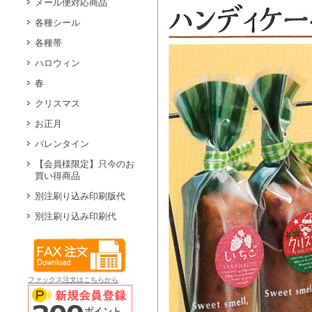
メール便対応商品
各種シール
各種帯
ハロウィン
春
クリスマス
お正月
バレンタイン
【会員様限定】只今のお
買い得商品
別注刷り込み印刷版代
別注刷り込み印刷代
ファックス注文はこちらから