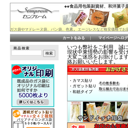
◆◆食品用包装副資材、和洋菓子原
ガス袋やマドレーヌ袋、パン袋、色素, エージレスなど格安価格でお
カートをみる
｜
マイページへログ
いつも弊社をご利用 誠
商品検索
現状中東情勢の影響を受
大変ご迷惑をお掛けしますが何
絡お願いいたします。