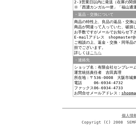
2-3営業日以内に発送（在庫の関
※「西濃カンガルー便」「福山通
・返品・交換について
商品の特性上、良品の返品・交換
商品が間違って入っていた、破損
お手数ですがメールでお知らせ下
E-mailアドレス shopmaster@s
ご相談の上、返金・交換・同等品
担でございます。
詳しくは
こちら
・連絡先
ショップ名：有限会社センプレー
運営統括責任者 吉田真理
所在地：〒536-0008 大阪市城東
電話 06-6934-4732
ファックス06-6934-4733
お問合せメールアドレス：
shopma
個人情
Copyrigt (C) 2008 S