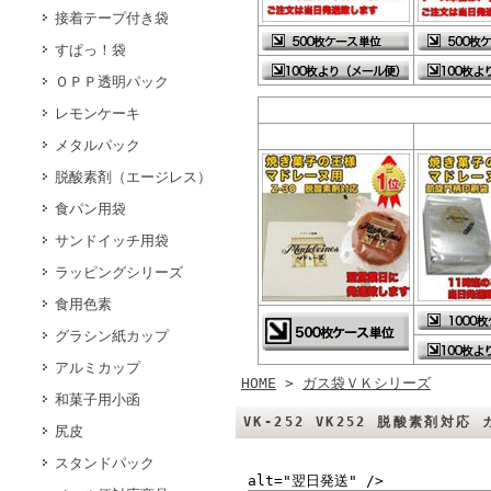
接着テープ付き袋
すぱっ！袋
ＯＰＰ透明パック
レモンケーキ
メタルパック
脱酸素剤（エージレス）
食パン用袋
サンドイッチ用袋
ラッピングシリーズ
食用色素
グラシン紙カップ
アルミカップ
HOME
>
ガス袋ＶＫシリーズ
和菓子用小函
VK-252 VK252 脱酸素剤対
尻皮
スタンドパック
alt="翌日発送" />