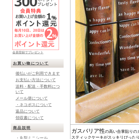
会員登録でプレゼント
お買い物について
後払いがご利用できます
お支払い方法について
送料・配送・手数料につ
いて
メール便について
・ネコポスについて
返品について
領収書について
商品説明
ガスバリア性
の高い合掌貼りの
スティックケーキがスッキリぴった
・丸型ミニシール