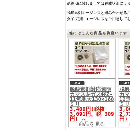
※納期に関しましては在庫状況によ
脱酸素剤エージレスと組み合わせる
タイプ別にエージレスをご用意して
他にはこんな商品も御座います
脱酸素剤対応透明
脱酸
カマス貼ガス袋Z-
カマ
11無地大130×160
12
ミリ
ミリ
3,400円(税抜
3,
3,091円、税 309
2,
円)
～
円
商品を見る