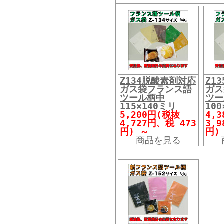
Z134脱酸素剤対応
Z1
ガス袋フランス語
ガス
ツール柄中
ツー
115×140ミリ
10
5,200円(税抜
4,
4,727円、税 473
3,
円)
～
円
商品を見る