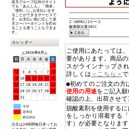
楽天グループ以外のサイト
でも「あんしん」「簡単」
「便利」に,お支払いをす
ることができるサービスで
す。お支払い額に応じて楽
Z-30PKC/2ケース
天スーパーポイントを貯め
酸素吸出量30CC
ることも使うこともできま
す。
カレンダー
ご使用にあたっては、
＜
2026年8月
＞
要があります。商品の
日
月
火
水
木
金
土
スがラインナップさ
1
2
3
4
5
6
7
8
詳しくは
＜こちら＞
で
9
10
11
12
13
14
15
●初めてのご注文の方
16
17
18
19
20
21
22
使用の用途
をご記入願
23
24
25
26
27
28
29
30
31
確認の上、出荷させて
今日
脱酸素剤を使用するに
定休日
をしっかり溶着する「
終日外出
す）が必要となります
注文は24時間毎日承ってお