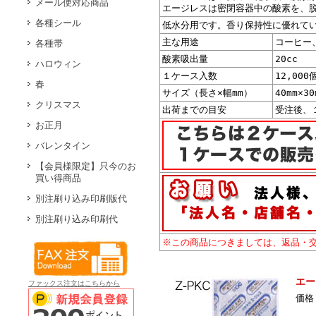
メール便対応商品
エージレスは密閉容器中の酸素を、
各種シール
低水分用です。香り保持性に優れて
主な用途
コーヒー
各種帯
酸素吸出量
20cc
ハロウィン
１ケース入数
12,000
春
サイズ（長さ×幅mm）
40mm×30
クリスマス
出荷までの目安
受注後、
お正月
バレンタイン
【会員様限定】只今のお
買い得商品
別注刷り込み印刷版代
別注刷り込み印刷代
※この商品につきましては、返品・
エー
ファックス注文はこちらから
価格