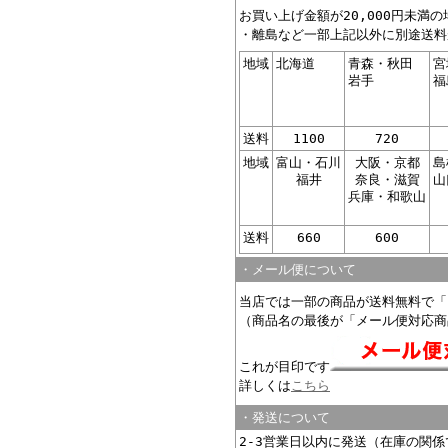
お買い上げ金額が20,000円未満
・離島など一部上記以外に別途送料
地域
北海道
青森・秋田
宮
岩手
福
送料
1100
720
地域
富山・石川
大阪・京都
島
福井
奈良・滋賀
山
兵庫・和歌山
送料
660
600
・メール便について
当店では一部の商品が送料無料で「
（商品名の最後が「メール便対応商
これが目印です
詳しくは
こちら
・発送について
2-3営業日以内に発送（在庫の関