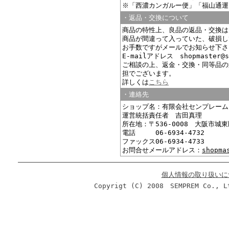
※「西濃カンガルー便」「福山通運
・返品・交換について
商品の特性上、良品の返品・交換は
商品が間違って入っていた、破損し
お手数ですがメールでお知らせ下さ
E-mailアドレス shopmaster@s
ご相談の上、返金・交換・同等品の
担でございます。
詳しくは
こちら
・連絡先
ショップ名：有限会社センプレーム
運営統括責任者 吉田真理
所在地：〒536-0008 大阪市城東
電話 06-6934-4732
ファックス06-6934-4733
お問合せメールアドレス：
shopma
個人情報の取り扱いに
Copyrigt (C) 2008 SEMPREM Co