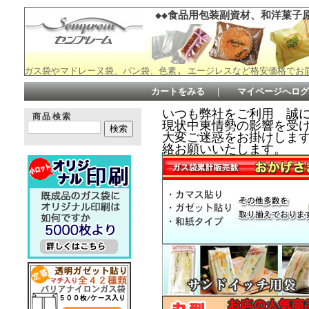
◆◆食品用包装副資材、和洋菓子原
ガス袋やマドレーヌ袋、パン袋、色素, エージレスなど格安価格でお
カートをみる
｜
マイページへログ
いつも弊社をご利用 誠
商品検索
現状中東情勢の影響を受
大変ご迷惑をお掛けしますが何
絡お願いいたします。