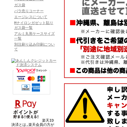
ガス袋
バラ売りコーナー
エージレスについて
Mナイロンガゼット貼り
ガス袋一覧
アルミ丸形ケースサイズ
一覧
別注刷り込み印刷につい
て
楽天ID
決済とは,楽天会員の方が