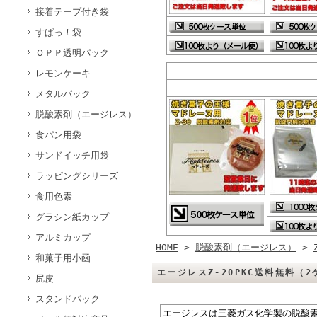
接着テープ付き袋
すぱっ！袋
ＯＰＰ透明パック
レモンケーキ
メタルパック
脱酸素剤（エージレス）
食パン用袋
サンドイッチ用袋
ラッピングシリーズ
食用色素
グラシン紙カップ
アルミカップ
HOME
>
脱酸素剤（エージレス）
>
和菓子用小函
エージレスZ-20PKC送料無料（
尻皮
スタンドパック
エージレスは三菱ガス化学製の脱酸