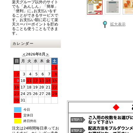
楽天グループ以外のサイト
でも「あんしん」「簡単」
「便利」に,お支払いをす
ることができるサービスで
す。お支払い額に応じて楽
天スーパーポイントを貯め
拡大表示
ることも使うこともできま
す。
カレンダー
＜
2026年8月
＞
日
月
火
水
木
金
土
1
2
3
4
5
6
7
8
9
10
11
12
13
14
15
16
17
18
19
20
21
22
23
24
25
26
27
28
29
30
31
今日
定休日
終日外出
注文は24時間毎日承ってお