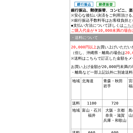
銀行振込、郵便振替、コンビニ、楽
※安心な後払い決済をご利用頂ける
※銀行振込手数料等はお客様負担と
◆支払い方法について詳しくは
こち
ご購入代金が￥10,000未満の場合
・送料について
20,000円以上
お買い上げいただい
（但し、沖縄県・離島の場合は
20
※送料はこちらで訂正した金額をメ
お買い上げ金額が20,000円未満
・離島など一部上記以外に別途送料
地域
北海道
青森・秋田
宮
岩手
福
送料
1100
720
地域
富山・石川
大阪・京都
島
福井
奈良・滋賀
山
兵庫・和歌山
送料
660
600