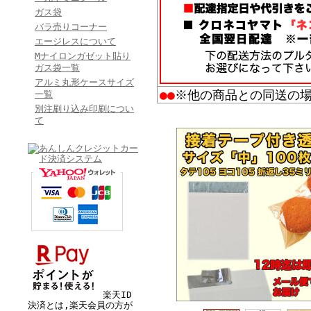
ガス袋
バラ売りコーナー
エージレスについて
Mナイロンガゼット貼り
ガス袋一覧
アルミ丸形ケースサイズ
●●
※他の商品との同送の
一覧
別注刷り込み印刷につい
て
楽天ID
決済とは,楽天会員の方が