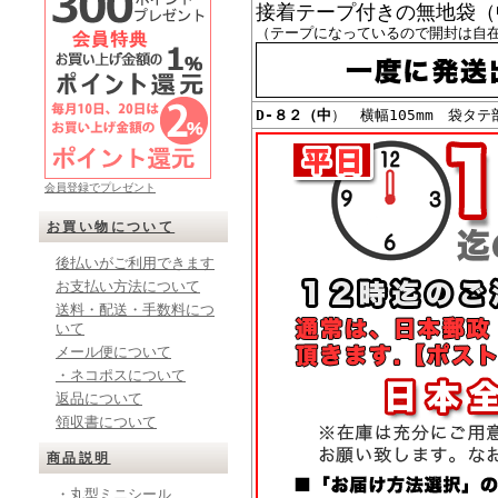
接着テープ付きの無地袋（
（テープになっているので開封は自
D-８２（中
） 横幅105mm 袋タテ
会員登録でプレゼント
お買い物について
後払いがご利用できます
お支払い方法について
送料・配送・手数料につ
いて
メール便について
・ネコポスについて
返品について
領収書について
商品説明
・丸型ミニシール