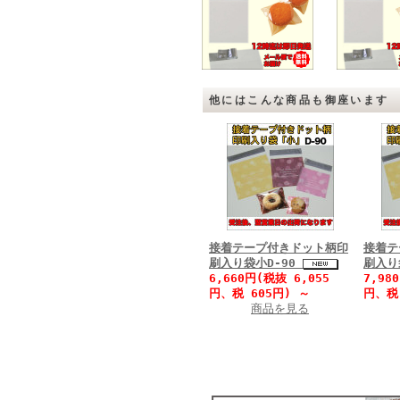
他にはこんな商品も御座います
接着テープ付きドット柄印
接着テ
刷入り袋小D-90
刷入り
6,660円(税抜 6,055
7,98
円、税 605円)
～
円、税
商品を見る