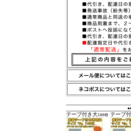
◆
テープ付き大
テープ
100枚