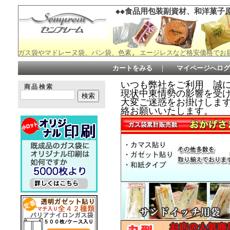
◆◆食品用包装副資材、和洋菓子原
ガス袋やマドレーヌ袋、パン袋、色素, エージレスなど格安価格でお
カートをみる
｜
マイページへログ
いつも弊社をご利用 誠
商品検索
現状中東情勢の影響を受
大変ご迷惑をお掛けしますが何
絡お願いいたします。