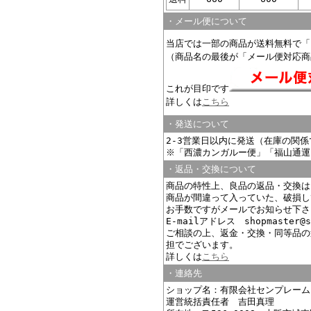
・メール便について
当店では一部の商品が送料無料で「
（商品名の最後が「メール便対応商
これが目印です
詳しくは
こちら
・発送について
2-3営業日以内に発送（在庫の関
※「西濃カンガルー便」「福山通運
・返品・交換について
商品の特性上、良品の返品・交換は
商品が間違って入っていた、破損し
お手数ですがメールでお知らせ下さ
E-mailアドレス shopmaster@s
ご相談の上、返金・交換・同等品の
担でございます。
詳しくは
こちら
・連絡先
ショップ名：有限会社センプレーム
運営統括責任者 吉田真理