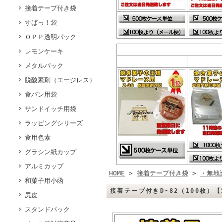
接着テープ付き袋
すぱっ！袋
ＯＰＰ透明パック
レモンケーキ
メタルパック
脱酸素剤（エージレス）
食パン用袋
サンドイッチ用袋
ラッピングシリーズ
食用色素
グラシン紙カップ
アルミカップ
HOME
>
接着テープ付き袋
>
・無地
和菓子用小函
接着テープ付きD-82（100枚）
尻皮
スタンドパック